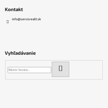
Kontakt
info
@
servisrealit.sk
Vyhľadávanie
HĽADAŤ