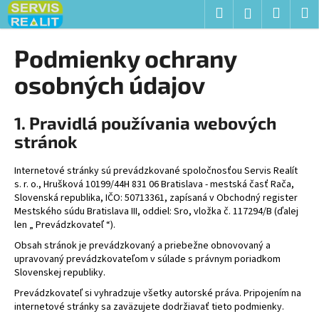
K
Prejsť
Hľadať
Nákup
M
Prihlásenie
na
o
obsah
Späť
Späť
košík
š
Podmienky ochrany
í
Č
osobných údajov
k
o
p
1. Pravidlá používania webových
o
stránok
t
r
Internetové stránky sú prevádzkované spoločnosťou
Servis Realít
s. r. o.,
Hrušková 10199/44H 831 06 Bratislava - mestská časť Rača
,
e
Slovenská republika, IČO:
50713361
, zapísaná v
Obchodný register
b
Mestského súdu Bratislava III, oddiel: Sro, vložka č. 117294/B
(ďalej
u
len „ Prevádzkovateľ “).
j
Obsah stránok je prevádzkovaný a priebežne obnovovaný a
upravovaný prevádzkovateľom v súlade s právnym poriadkom
e
Slovenskej republiky.
t
Prevádzkovateľ si vyhradzuje všetky autorské práva. Pripojením na
e
internetové stránky sa zaväzujete dodržiavať tieto podmienky.
n