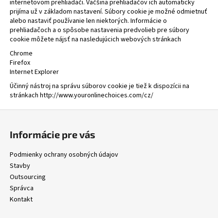
internetovom prehliadači. Väčšina prehliadačov ich automaticky
prijíma už v základom nastavení. Súbory cookie je možné odmietnuť
alebo nastaviť používanie len niektorých. Informácie o
prehliadačoch a o spôsobe nastavenia predvolieb pre súbory
cookie môžete nájsť na nasledujúcich webových stránkach
Chrome
Firefox
Internet Explorer
Účinný nástroj na správu súborov cookie je tiež k dispozícii na
stránkach http://www.youronlinechoices.com/cz/
Z
á
Informácie pre vás
p
ä
Podmienky ochrany osobných údajov
t
Stavby
i
Outsourcing
Správca
e
Kontakt