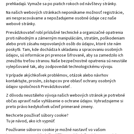
prehliadajú. Vymaže sa po piatich rokoch od návštevy stránky.
Na našich webových stránkach neponúkame možnosť registrácie,
ani nespracovávame a nepožadujeme osobné údaje cez naše
webové stránky.
Prevádzkovateľ robí príslušné technické a organizačné opatrenia
proti náhodným a zámerným manipuláciám, stratám, poškodeniam
alebo proti zásahu nepovolaných osôb do údajov, ktoré ste nám
poskytli. Tam, kde dochádza k ukladaniu a spracovaniu osobných
údajov, sú informácie pri prenose šifrované, aby sa zamedzilo ich
zneužitiu treťou stranou. Naše bezpečnostné opatrenia sú neustále
vylepšované tak, aby zodpovedali technologickému vývoju.
V prípade akýchkoľvek problémov, otázok alebo návrhov
kontaktujte, prosím, zástupcov pre oblasť ochrany osobných
údajov spoločnosti Prevádzkovateľ .
Z dôvodu neustáleho vývoja našich webových stránok je potrebné
občas upraviť naše vyhlásenie o ochrane údajov. Vyhradzujeme si
preto právo kedykoľvek učiniť primerané zmeny.
Nechcete používať súbory cookie?
Tu je návod, ako ich vypnúť
Používanie súborov cookie je možné nastaviť vo vašom