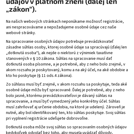
údajov v platnom znení (ďalej len
„zákon“).
Na našich webových stránkach neponúkame možnosť registrácie,
ani nespracovávame a nepožadujeme osobné údaje cez naše
webové stránky.
Na spracovanie osobných údajov potrebuje prevádzkovateľ
zásadne súhlas osoby, ktorej osobné údaje sa spracúvajú (ďalej len
„dotknutá osoba“), ak nejde o niektorú z výnimiek taxatívne
stanovených v § 10 zákona. Súhlas na spracovanie musí dať
dotknutá osoba písomne, a je potrebné, aby z neho bolo zrejmé, v
akom rozsahu je poskytovaný, komu a na aký účel, na aké obdobie a
kto ho poskytuje (§ 11 ods.4 zákona).
Zo súhlasu musí byť zrejmé, v akom rozsahu sa poskytuje, teda aké
osobné údaje môžu byť spracované. Ďalej je potrebné, aby z neho
bolo jasné, ktorému prevádzkovateľovi je dávaný súhlas na
spracovanie, a musí byť vymedzený jeho konkrétny účel. Súhlas
musí zahrňovať aj určenie obdobia, na ktoré je udelený. Zároveň je
nutné, aby bol identifikovaný ten, kto súhlas poskytuje. Svoj súhlas
pri vyplnení registrácie udeľujete dobrovoľne.
Dotknutá osoba môže svoj súhlas so spracovaním osobných údajov
kedykoľvek odvolať bez toho, aby musela uvádzať dôvody,