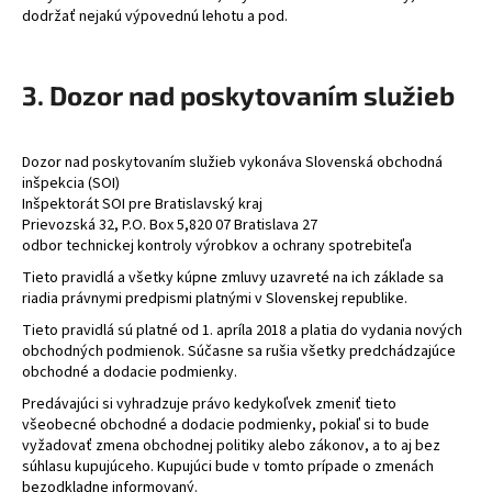
dodržať nejakú výpovednú lehotu a pod.
3. Dozor nad poskytovaním služieb
Dozor nad poskytovaním služieb vykonáva Slovenská obchodná
inšpekcia (SOI)
Inšpektorát SOI pre Bratislavský kraj
Prievozská 32, P.O. Box 5,820 07 Bratislava 27
odbor technickej kontroly výrobkov a ochrany spotrebiteľa
Tieto pravidlá a všetky kúpne zmluvy uzavreté na ich základe sa
riadia právnymi predpismi platnými v Slovenskej republike.
Tieto pravidlá sú platné od 1. apríla 2018 a platia do vydania nových
obchodných podmienok. Súčasne sa rušia všetky predchádzajúce
obchodné a dodacie podmienky.
Predávajúci si vyhradzuje právo kedykoľvek zmeniť tieto
všeobecné obchodné a dodacie podmienky, pokiaľ si to bude
vyžadovať zmena obchodnej politiky alebo zákonov, a to aj bez
súhlasu kupujúceho. Kupujúci bude v tomto prípade o zmenách
bezodkladne informovaný.