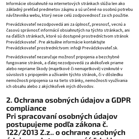
Informácie obsiahnuté na internetových stránkach slúžia len ako
á
základný prehľad predmetov záujmu a sú určené na osobnú potrebu
j
návštevníka webu, ktorý nesie celú zodpovednosť za ich použitie.
s
Prevádzkovateľ nezodpovedá ani za úplnosť, presnosť, vecnú a
časovú správnosť informácií obsiahnutých na týchto stránkach, ani
ť
na ďalších stránkach, ktoré sú dostupné prostredníctvom stránok
?
Prevádzkovateľ . Pre aktuálne informácie kontaktujte
Prevádzkovateľ prostredníctvom: info@ Prevádzkovateľ.sk.
Prevádzkovateľ nezaručuje možnosť pripojenia a bezchybné
fungovanie stránok, a ďalej nezodpovedá za akékoľvek priame
alebo nepriame škody (majetkové či nemajetkové) vzniknuté v
HĽADAŤ
súvislosti s pripojením a užívaním týchto stránok, či v dôsledku
nemožnosti pripojenia sa na tieto stránky, nemožnosti využívania
ich obsahu alebo z akýchkoľvek iných dôvodov.
2. Ochrana osobných údajov a GDPR
compliance
Pri spracovaní osobných údajov
postupujeme podľa zákona č.
122/2013 Z.z.. o ochrane osobných