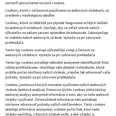
nastaviť upozornenie na nové cookies.
Cookies, ktoré v súčasnosti používame na webových stránkach, sú
uvedené v nasledujúcej tabuľke:
Cookies, ktoré sú dôležité pre plynulé fungovanie určitých služieb
na webových stránkach. Zaisťujú, aby sa záťaž otázok našich
užívateľov na našom serveri optimálne distribuovala. Zabezpečuje
to stabilitu našich webových stránok. Vymaže sa pri zatvorení
prehliadača.
Tento typ cookies overuje užívateľský vstup a činnosti na
webových stránkach. Vymaže sa pri zatvorení prehliadača.
Tento typ cookies priraďuje náhodné anonymné identifikačné číslo
vášmu prehľadávaniu. Umožňuje nám ukladať rozhodnutie, ktoré
urobíte počas návštevy našich stránok, a lepšie tak adresovať vaše
potreby. Vymaže sa pri zatvorení prehliadača.
Cookies, pomocou ktorých meriame využívanie našich webových
stránok (webová analýza). Pomocou týchto cookies získa nástroj
webovej analýzy anonymné informácie o tom, ako sú naše webové
stránky využívané. Zhromaždené informácie nám pomáhajú
sústavne adresovať potreby našich návštevníkov. Tieto cookies
ukladajú informácie anonymne, vrátane počtu ľudí, ktorí naše
stránky navštívia, z ktorých stránok prišli, a aké stránky si